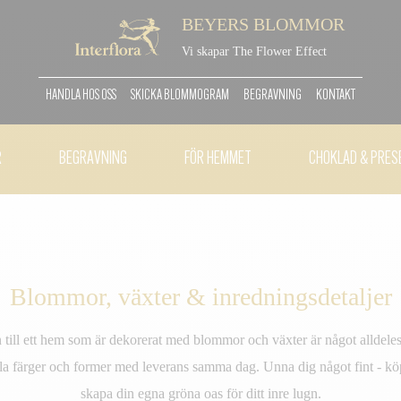
BEYERS BLOMMOR
Vi skapar The Flower Effect
HANDLA HOS OSS
SKICKA BLOMMOGRAM
BEGRAVNING
KONTAKT
R
BEGRAVNING
FÖR HEMMET
CHOKLAD & PRES
Blommor, växter & inredningsdetaljer
 till ett hem som är dekorerat med blommor och växter är något alldeles
lla färger och former med leverans samma dag. Unna dig något fint - k
skapa din egna gröna oas för ditt inre lugn.