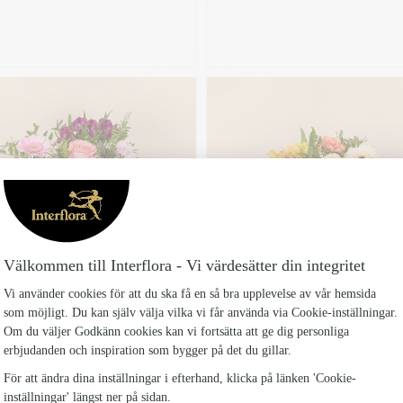
VARDSGSLYX
LYCKA TILL-BUKETTEN
Från 298 kr
Från 279 kr