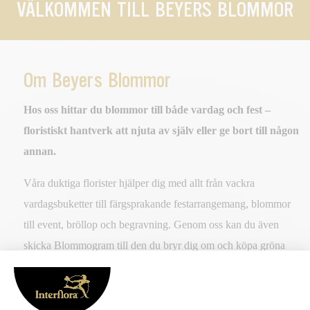
VÄLKOMMEN TILL BEYERS BLOMMOR
Om Beyers Blommor
Hos oss hittar du blommor till både vardag och fest –
floristiskt hantverk att njuta av själv eller ge bort till någon
annan.
Våra duktiga florister hjälper dig med allt från vackra
vardagsbuketter till färgsprakande festarrangemang, blommor
till event, bröllop och begravning. Genom oss kan du även
skicka Blommogram till den du bryr dig om och köpa gröna
växter som gör hemmet ombonat och personligt.
Välkommen!