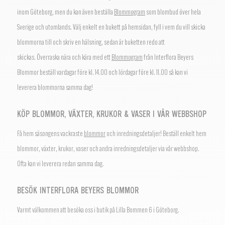
inom Göteborg, men du kan även beställa
Blommogram
som blombud över hela
Sverige och utomlands.
Välj enkelt en bukett på hemsidan, fyll i vem du vill skicka
blommorna till och skriv en hälsning, sedan är buketten redo att
skickas.
Överraska nära och kära med ett
Blommogram
från Interflora Beyers
Blommor beställ vardagar före kl. 14.00 och lördagar före kl. 11.00 så kan vi
leverera blommorna samma dag!
KÖP BLOMMOR, VÄXTER, KRUKOR & VASER I VÅR WEBBSHOP
Få hem säsongens vackraste
blommor
och inredningsdetaljer! Beställ enkelt hem
blommor, växter, krukor, vaser och andra inredningsdetaljer via vår webbshop.
Ofta kan vi leverera redan samma dag.
BESÖK INTERFLORA BEYERS BLOMMOR
Varmt välkommen att besöka oss i butik på Lilla Bommen 6 i Göteborg.