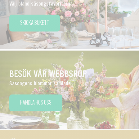
Välj bland säsongsfavoriterna
SKICKA BUKETT
BESÖK VÅR WEBBSHOP
Säsongens blommor samlade
HANDLA HOS OSS